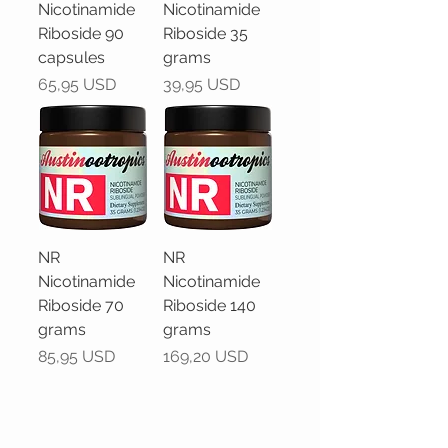
Nicotinamide
Nicotinamide
Riboside 90
Riboside 35
capsules
grams
Prezzo
Prezzo
65,95 USD
39,95 USD
NR
NR
Nicotinamide
Nicotinamide
Riboside 70
Riboside 140
grams
grams
Prezzo
Prezzo
85,95 USD
169,20 USD